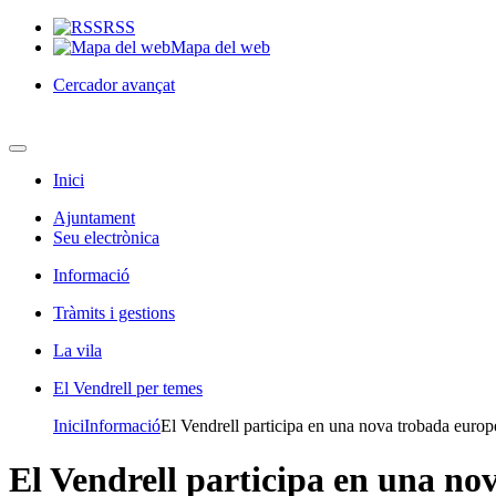
RSS
Mapa del web
Cercador avançat
Inici
Ajuntament
Seu electrònica
Informació
Tràmits i gestions
La vila
El Vendrell per temes
Inici
Informació
El Vendrell participa en una nova trobada euro
El Vendrell participa en una no