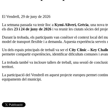
El Vendrell, 29 de juny de 2026
La setmana passada va tenir lloc a
Kymi-Aliveri, Grècia
, una nova t
els dies
23 i 24 de juny de 2026
i va reunir les ciutats sòcies del pro
Durant la trobada, els participants van conèixer el context local del
model de transport flexible i a demanda. Aquesta experiència serveix de 
Un dels espais principals de treball va ser el
City Clinic – Key Chal
permetre compartir experiències, identificar dificultats comunes i avançar
La trobada també va incloure tallers de treball, una sessió de conclus
territori.
La participació del Vendrell en aquest projecte europeu permet continua
equipaments del municipi.