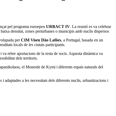
ançat pel programa euroepeu
URBACT IV
. La reunió es va celebrar
amb baixa densitat, zones periurbanes o municipis amb nuclis dispersos
nvolupada per
CIM Viseu Dão Lafões
, a Portugal, basada en un
litats locals de les ciutats participants.
l i va rebre aportacions de la resta de socis. Aquesta dinàmica va
ibilitat dels territoris.
Papanikolaou, el Monestir de Kymi i diferents espais naturals del
i adaptades a les necessitats dels diferents nuclis, urbanitzacions i