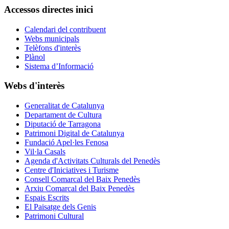
Accessos directes inici
Calendari del contribuent
Webs municipals
Telèfons d'interès
Plànol
Sistema d’Informació
Webs d'interès
Generalitat de Catalunya
Departament de Cultura
Diputació de Tarragona
Patrimoni Digital de Catalunya
Fundació Apel·les Fenosa
Vil·la Casals
Agenda d'Activitats Culturals del Penedès
Centre d'Iniciatives i Turisme
Consell Comarcal del Baix Penedès
Arxiu Comarcal del Baix Penedès
Espais Escrits
El Paisatge dels Genis
Patrimoni Cultural