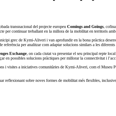
robada transnacional del projecte europeu
Comings and Goings
, cofin
jecte per continuar treballant en la millora de la mobilitat en territoris 
 municipi grec de Kymi-Aliveri i van aprofundir en la bona pràctica dese
referència per analitzar com adaptar solucions similars a les diferents rea
lenges Exchange
, on cada ciutat va presentar el seu principal repte loca
 en possibles solucions pràctiques per millorar la connectivitat i l’access
ions i visites a iniciatives comunitàries de Kymi-Aliveri, com el Museu 
r reflexionant sobre noves formes de mobilitat més flexibles, inclusives 