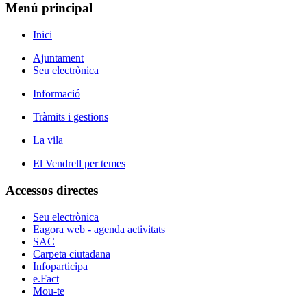
Menú principal
Inici
Ajuntament
Seu electrònica
Informació
Tràmits i gestions
La vila
El Vendrell per temes
Accessos directes
Seu electrònica
Eagora web - agenda activitats
SAC
Carpeta ciutadana
Infoparticipa
e.Fact
Mou-te