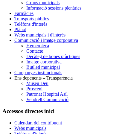
Grups municipals
Informació sessions plenàries
Farmàcies
Transports públics
Telèfons d'interès
Plànol
Webs municipals i d'interès
Comunicació i imatge corporativa
Hemeroteca
Contacte
Decàleg de bones pràctiques
Imatge corporativa
Butlletí municipal
Campanyes institucionals
Ens depenents – Transparència
Museu Deu
Prosceni
Patronat Hospital Asil
Vendrell Comunicació
Accessos directes inici
Calendari del contribuent
Webs municipals
Telèfons d'interès