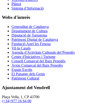
Plànol
Sistema d’Informació
Webs d'interès
Generalitat de Catalunya
Departament de Cultura
Diputació de Tarragona
Patrimoni Digital de Catalunya
Fundació Apel·les Fenosa
Vil·la Casals
Agenda d'Activitats Culturals del Penedès
Centre d'Iniciatives i Turisme
Consell Comarcal del Baix Penedès
Arxiu Comarcal del Baix Penedès
Espais Escrits
El Paisatge dels Genis
Patrimoni Cultural
Ajuntament del Vendrell
Plaça Vella, 1, CP 43700
(+34) 977 16 64 00