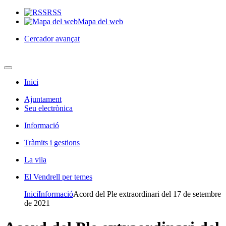
RSS
Mapa del web
Cercador avançat
Inici
Ajuntament
Seu electrònica
Informació
Tràmits i gestions
La vila
El Vendrell per temes
Inici
Informació
Acord del Ple extraordinari del 17 de setembre
de 2021