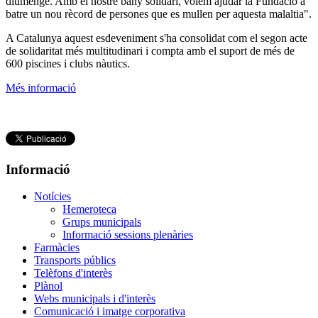
diumenge. Amb el nostre bany solidari, volem ajudar la Fundació a
batre un nou rècord de persones que es mullen per aquesta malaltia".
A Catalunya aquest esdeveniment s'ha consolidat com el segon acte
de solidaritat més multitudinari i compta amb el suport de més de
600 piscines i clubs nàutics.
Més informació
Informació
Notícies
Hemeroteca
Grups municipals
Informació sessions plenàries
Farmàcies
Transports públics
Telèfons d'interès
Plànol
Webs municipals i d'interès
Comunicació i imatge corporativa