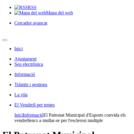
RSS
Mapa del web
Cercador avançat
Inici
Ajuntament
Seu electrònica
Informació
Tràmits i gestions
La vila
El Vendrell per temes
Inici
Informació
El Patronat Municipal d'Esports convida els
vendrellencs a mullar-se per l'esclerosi multiple