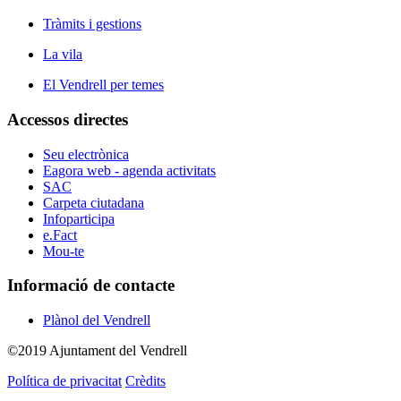
Tràmits i gestions
La vila
El Vendrell per temes
Accessos directes
Seu electrònica
Eagora web - agenda activitats
SAC
Carpeta ciutadana
Infoparticipa
e.Fact
Mou-te
Informació de contacte
Plànol del Vendrell
©2019 Ajuntament del Vendrell
Política de privacitat
Crèdits