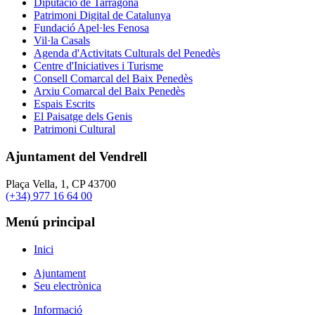
Diputació de Tarragona
Patrimoni Digital de Catalunya
Fundació Apel·les Fenosa
Vil·la Casals
Agenda d'Activitats Culturals del Penedès
Centre d'Iniciatives i Turisme
Consell Comarcal del Baix Penedès
Arxiu Comarcal del Baix Penedès
Espais Escrits
El Paisatge dels Genis
Patrimoni Cultural
Ajuntament del Vendrell
Plaça Vella, 1, CP 43700
(+34) 977 16 64 00
Menú principal
Inici
Ajuntament
Seu electrònica
Informació