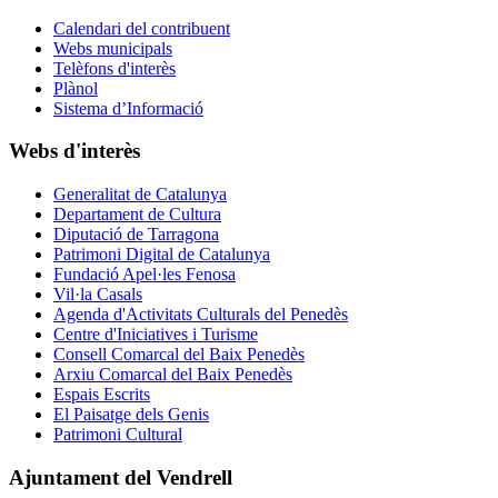
Calendari del contribuent
Webs municipals
Telèfons d'interès
Plànol
Sistema d’Informació
Webs d'interès
Generalitat de Catalunya
Departament de Cultura
Diputació de Tarragona
Patrimoni Digital de Catalunya
Fundació Apel·les Fenosa
Vil·la Casals
Agenda d'Activitats Culturals del Penedès
Centre d'Iniciatives i Turisme
Consell Comarcal del Baix Penedès
Arxiu Comarcal del Baix Penedès
Espais Escrits
El Paisatge dels Genis
Patrimoni Cultural
Ajuntament del Vendrell