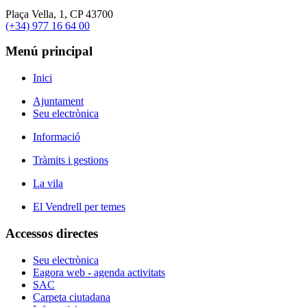
Plaça Vella, 1, CP 43700
(+34) 977 16 64 00
Menú principal
Inici
Ajuntament
Seu electrònica
Informació
Tràmits i gestions
La vila
El Vendrell per temes
Accessos directes
Seu electrònica
Eagora web - agenda activitats
SAC
Carpeta ciutadana