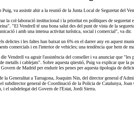
ip Puig, va assistir ahir a la reunió de la Junta Local de Seguretat del Ve
ar la col·laboració institucional i la prioritat en polítiques de segureta
eina". "El Vendrell té una bona salut des del punt de vista de la seguret
icació i amb una intensa activitat turística, social i comercial", va dir.
ls delictes i les faltes han baixat un 6% en el darrer any en aquest mun
ments comercials i en l'interior de vehicles; una tendència que hem de m
e dle Vendrell va agrair l'assistència del conseller i va anunciar que "le
 de metalls i cablejats". Sobre aquesta qüestió, Puig va explicar que la po
 Govern de Madrid per endurir les penes per aquesta tipologia de delict
 la Generalitat a Tarragona, Joaquim Nin, del director general d'Admini
l subdirector general de Coordinació de la Policia de Catalunya, Joan Ca
 i el subdelegat del Govern de l'Estat, Jordi Sierra.