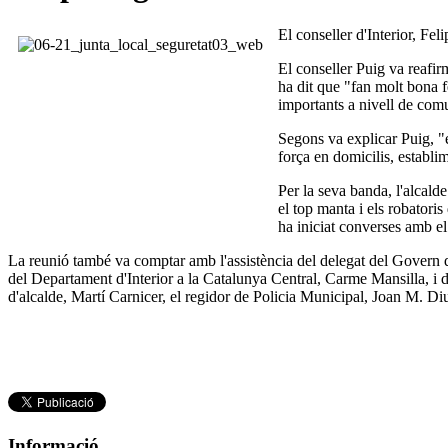
El conseller d'Interior, Fel
El conseller Puig va reafirm
ha dit que "fan molt bona f
importants a nivell de comun
Segons va explicar Puig, "e
força en domicilis, establi
Per la seva banda, l'alcald
el top manta i els robatoris
ha iniciat converses amb el
La reunió també va comptar amb l'assistència del delegat del Govern de
del Departament d'Interior a la Catalunya Central, Carme Mansilla, i de
d'alcalde, Martí Carnicer, el regidor de Policia Municipal, Joan M. Diu,
Informació