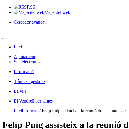
RSS
Mapa del web
Cercador avançat
Inici
Ajuntament
Seu electrònica
Informació
Tràmits i gestions
La vila
El Vendrell per temes
Inici
Informació
Felip Puig assisteix a la reunió de la Junta Loca
Felip Puig assisteix a la reunió 