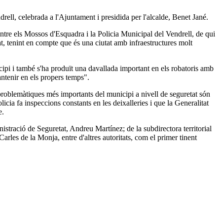
ndrell, celebrada a l'Ajuntament i presidida per l'alcalde, Benet Jané.
t entre els Mossos d'Esquadra i la Policia Municipal del Vendrell, de qui
at, tenint en compte que és una ciutat amb infraestructures molt
icipi i també s'ha produït una davallada important en els robatoris amb
antenir en els propers temps".
s problemàtiques més importants del municipi a nivell de seguretat són
licia fa inspeccions constants en les deixalleries i que la Generalitat
e.
stració de Seguretat, Andreu Martínez; de la subdirectora territorial
rles de la Monja, entre d'altres autoritats, com el primer tinent