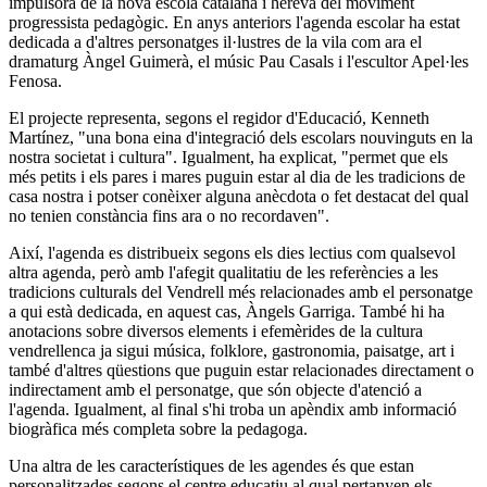
impulsora de la nova escola catalana i hereva del moviment
progressista pedagògic. En anys anteriors l'agenda escolar ha estat
dedicada a d'altres personatges il·lustres de la vila com ara el
dramaturg Àngel Guimerà, el músic Pau Casals i l'escultor Apel·les
Fenosa.
El projecte representa, segons el regidor d'Educació, Kenneth
Martínez, "una bona eina d'integració dels escolars nouvinguts en la
nostra societat i cultura". Igualment, ha explicat, "permet que els
més petits i els pares i mares puguin estar al dia de les tradicions de
casa nostra i potser conèixer alguna anècdota o fet destacat del qual
no tenien constància fins ara o no recordaven".
Així, l'agenda es distribueix segons els dies lectius com qualsevol
altra agenda, però amb l'afegit qualitatiu de les referències a les
tradicions culturals del Vendrell més relacionades amb el personatge
a qui està dedicada, en aquest cas, Àngels Garriga. També hi ha
anotacions sobre diversos elements i efemèrides de la cultura
vendrellenca ja sigui música, folklore, gastronomia, paisatge, art i
també d'altres qüestions que puguin estar relacionades directament o
indirectament amb el personatge, que són objecte d'atenció a
l'agenda. Igualment, al final s'hi troba un apèndix amb informació
biogràfica més completa sobre la pedagoga.
Una altra de les característiques de les agendes és que estan
personalitzades segons el centre educatiu al qual pertanyen els