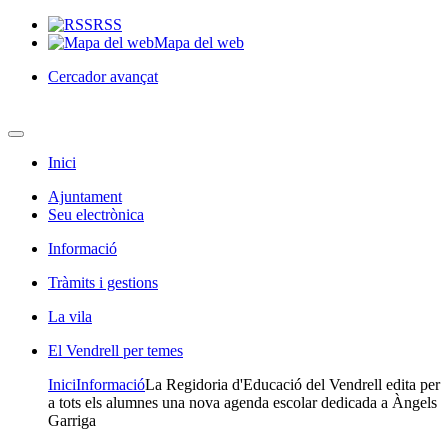
RSS
Mapa del web
Cercador avançat
Inici
Ajuntament
Seu electrònica
Informació
Tràmits i gestions
La vila
El Vendrell per temes
Inici
Informació
La Regidoria d'Educació del Vendrell edita per
a tots els alumnes una nova agenda escolar dedicada a Àngels
Garriga